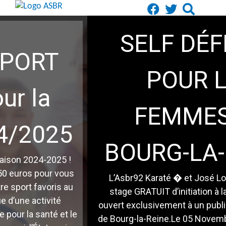
SELF DÉFENSE
POUR LES
FEMMES DE
5
BOURG-LA-REINE
5 !
ous
L’Asbr92 Karaté � et José Lobo proposent u
 au
stage GRATUIT d’initiation à la SELF-DEFENSE
ouvert exclusivement à un public féminin de la V
t le
de Bourg-la-Reine.Le 05 Novembre 2022 au doj